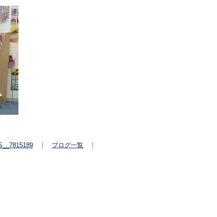
S__7815189
｜
ブログ一覧
｜