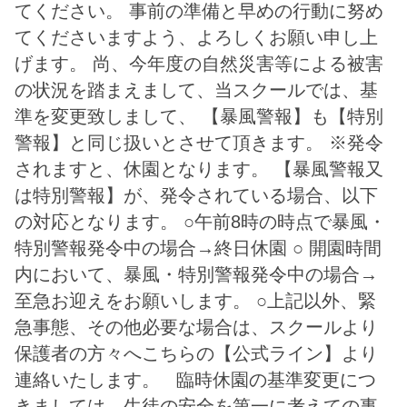
されますと、休園となります。 【暴風警報又
は特別警報】が、発令されている場合、以下
の対応となります。 ○午前8時の時点で暴風・
特別警報発令中の場合→終日休園 ○ 開園時間
内において、暴風・特別警報発令中の場合→
至急お迎えをお願いします。 ○上記以外、緊
急事態、その他必要な場合は、スクールより
保護者の方々へこちらの【公式ライン】より
連絡いたします。 臨時休園の基準変更につ
きましては、生徒の安全を第一に考えての事
ですので、予めご了承頂き、ご周知頂きます
ようよろしくお願い申し上げます。 【大阪市
台風24号接近に伴う備え】
http://www.city.osaka.lg.jp/kikikanrishitsu/page/0000448168.html
一覧へ