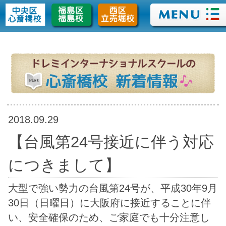
>
2018.09.29
【台風第24号接近に伴う対応
につきまして】
大型で強い勢力の台風第24号が、平成30年9月
30日（日曜日）に大阪府に接近することに伴
い、安全確保のため、ご家庭でも十分注意し
てください。 事前の準備と早めの行動に努め
てくださいますよう、よろしくお願い申し上
げます。 尚、今年度の自然災害等による被害
の状況を踏まえまして、当スクールでは、基
準を変更致しまして、 【暴風警報】も【特別
警報】と同じ扱いとさせて頂きます。 ※発令