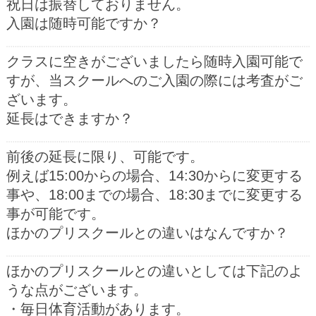
前後の延長に限り、可能です。
例えば15:00からの場合、14:30からに変更する
事や、18:00までの場合、18:30までに変更する
事が可能です。
ほかのプリスクールとの違いはなんですか？
ほかのプリスクールとの違いとしては下記のよ
うな点がございます。
・毎日体育活動があります。
・コヤマスポーツスクール専任の先生からの指
導を行っております。
・夕方にマット・鉄棒・平均台・縄跳び・跳び
箱・クッキング教室・体操・絵画・サイエン
ス・ダンスミュージックなど行っております。
（それぞれの専任の先生が来てくださいま
す）
・特別講師による追加料金などは一切ございま
せん。
公園に行くことはできますか？
はい、天気の良い日には近隣の公園へお散歩に
出かけ、外遊びを楽しむ時間を設けています。