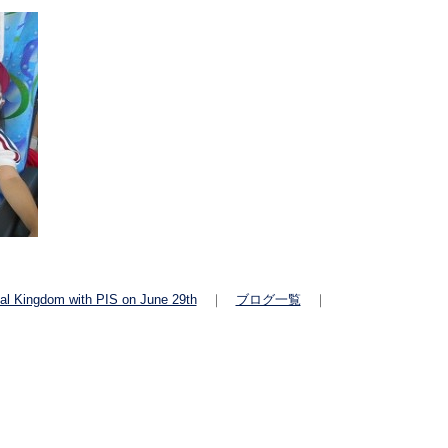
mal Kingdom with PIS on June 29th
｜
ブログ一覧
｜