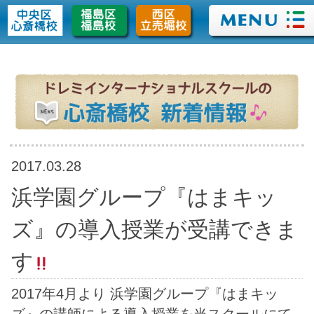
>
2017.03.28
浜学園グループ『はまキッ
ズ』の導入授業が受講できま
す
2017年4月より 浜学園グループ『はまキッ
ズ』の講師による導入授業を当スクールにて
定期的に受けて頂けます。 （4月より授業開
始の予定ですが、開始時期が多少遅れる可能
性もございますので、詳しくは各園にお問い
合わせ下さい。2月2日現在） ＊進学塾の浜学
園 2017年春 合格速報 灘中学校 87名（募集約
束180名）13年連続日本一達成 神戸女学院中