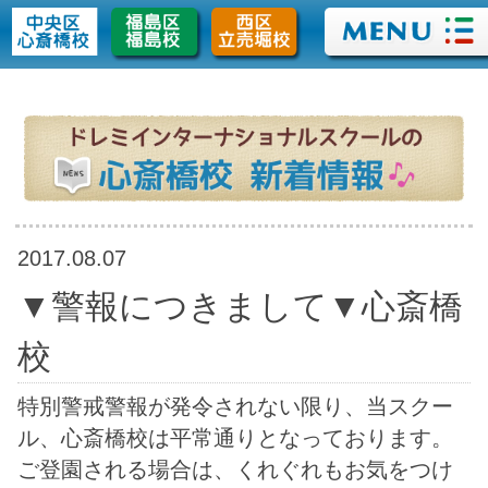
>
2017.08.07
▼警報につきまして▼心斎橋
校
特別警戒警報が発令されない限り、当スクー
ル、心斎橋校は平常通りとなっております。
ご登園される場合は、くれぐれもお気をつけ
てお越しください。 尚、他の校舎につきまし
ては、各校舎により規定が異なりますので、
通園中の校舎へ直接お問い合わせください。
【暴風警報・大雪警報発令時におけるスクー
ルバスの運行について】 暴風・大雪警報が
発令された場合、スクールバスの運行につい