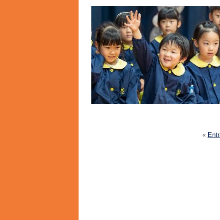
«
Ent