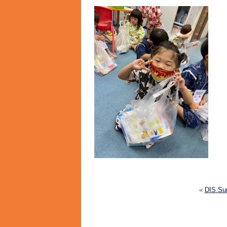
«
DIS Su