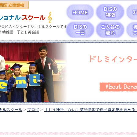
中央区のインターナショナルスクールです
育 幼稚園 子ども英会話
ナルスクール
>
ブログ
>
【もう挫折しない】英語学習で自己肯定感を高める