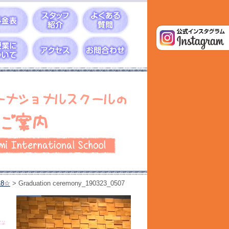
18☆
>
Graduation ceremony_190323_0507