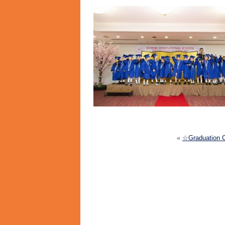
«
☆Graduation 